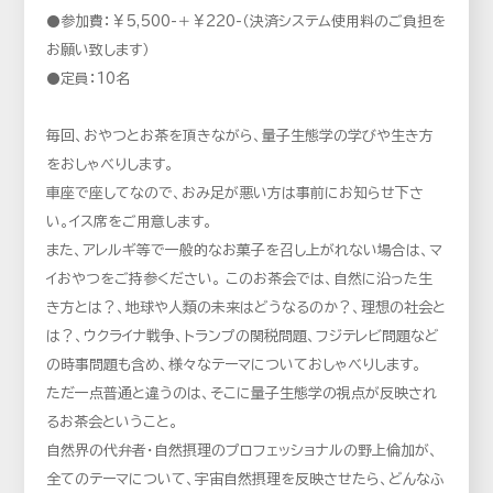
⚫参加費：￥5,500-＋￥220-（決済システム使用料のご負担を
お願い致します）
⚫定員：10名
毎回、おやつとお茶を頂きながら、量子生態学の学びや生き方
をおしゃべりします。
車座で座してなので、おみ足が悪い方は事前にお知らせ下さ
い。イス席をご用意します。
また、アレルギ等で一般的なお菓子を召し上がれない場合は、マ
イおやつをご持参ください。 このお茶会では、自然に沿った生
き方とは？、地球や人類の未来はどうなるのか？、理想の社会と
は？、ウクライナ戦争、トランプの関税問題、フジテレビ問題など
の時事問題も含め、様々なテーマについておしゃべりします。
ただ一点普通と違うのは、そこに量子生態学の視点が反映され
るお茶会ということ。
自然界の代弁者・自然摂理のプロフェッショナルの野上倫加が、
全てのテーマについて、宇宙自然摂理を反映させたら、どんなふ