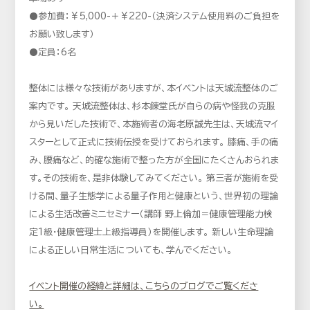
⚫参加費：￥5,000-＋￥220-（決済システム使用料のご負担を
お願い致します）
⚫定員：6名
整体には様々な技術がありますが、本イベントは天城流整体のご
案内です。 天城流整体は、杉本錬堂氏が自らの病や怪我の克服
から見いだした技術で、本施術者の海老原誠先生は、天城流マイ
スターとして正式に技術伝授を受けておられます。 膝痛、手の痛
み、腰痛など、的確な施術で整った方が全国にたくさんおられま
す。その技術を、是非体験してみてください。 第三者が施術を受
ける間、量子生態学による量子作用と健康という、世界初の理論
による生活改善ミニセミナー（講師 野上倫加＝健康管理能力検
定1級・健康管理士上級指導員）を開催します。 新しい生命理論
による正しい日常生活についても、学んでください。
イベント開催の経緯と詳細は、こちらのブログでご覧くださ
い。