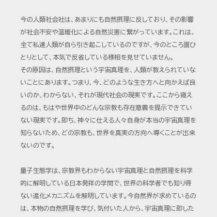
今の人類社会社は、あまりにも自然摂理に反しており、その影響
が社会不安や温暖化による自然災害に繋がっています。これは、
全て私達人類が自ら引き起こしているのですが、今のところ誰ひ
とりとして、本気で反省している様相を見せていません。
その原因は、自然摂理という宇宙真理を、人類が教えられていな
いことにあります。つまり、今、どのような生き方へと向かえば良
いのか、わからない、それが現代社会の現実です。ここから窺え
るのは、もはや世界中のどんな宗教も存在意義を提示できてい
ない現実です。即ち、神々に仕える人々自身が本当の宇宙真理を
知らないため、どの宗教も、世界を真実の方向へ導くことが出来
ないのです。
量子生態学は、宗教界もわからない宇宙真理と自然摂理を科学
的に解明している日本発祥の学問で、世界の科学者でも知り得
ない進化メカニズムを解明しています。今自然界が求めているの
は、本物の自然摂理を学び、気付いた人から、宇宙真理に即した