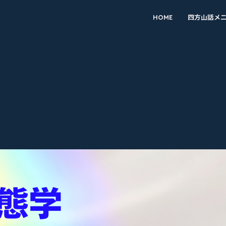
HOME
四方山話メ