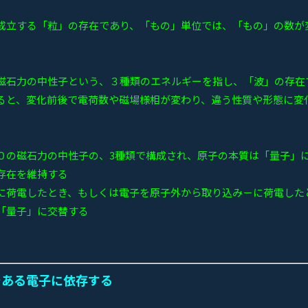
成立する「粒」の存在であり、「もの」単位では、「もの」の数が
磁石力の中性子という、３種類のエネルギーを指し、「波」の存在
ると、変化前後で電荷数や磁場様相が変わり、違う性質や形態に変
０の磁石力の中性子の、3種類で構成され、原子の本質は「量子」
存在を維持する
に荷電したとき、もしくは電子を原子外から取り込み－に荷電した
「量子」に交替する
である電子に依存する